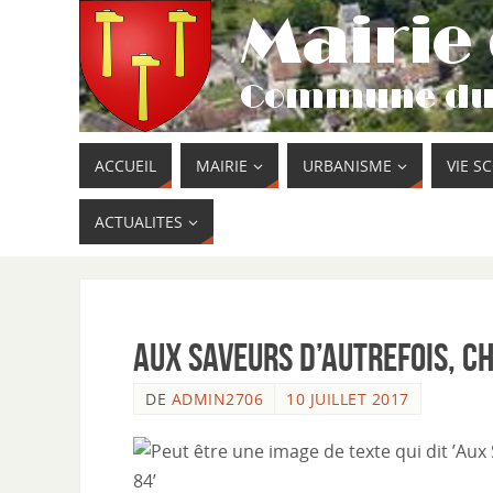
ACCUEIL
MAIRIE
URBANISME
VIE S
ACTUALITES
Aux saveurs d’autrefois, c
DE
ADMIN2706
10 JUILLET 2017