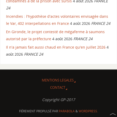
condamnés à de la prison avec sursis
4 août 2026
FRANCE
24
Incendies : l'hypothèse d'actes volontaires envisagée dans
le Var, 402 interpellations en France
4 août 2026
FRANCE 24
En Gironde, le projet contesté de mégaferme à saumons
autorisé par la préfecture
4 août 2026
FRANCE 24
Il n'a jamais fait aussi chaud en France qu'en juillet 2026
4
août 2026
FRANCE 24
MENTIONS LÉGALES
CONTACT
Copyright GP-2017
FIÈREMENT PROPULSÉ PAR
PARABOLA
&
WORDPRESS.