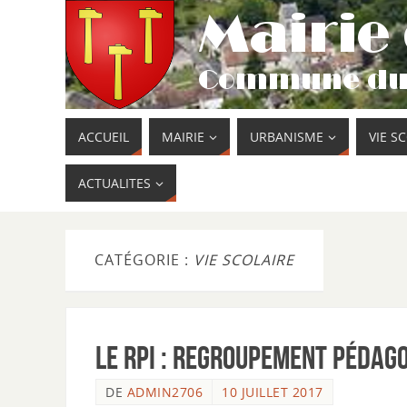
ACCUEIL
MAIRIE
URBANISME
VIE S
ACTUALITES
CATÉGORIE :
VIE SCOLAIRE
Le RPI : Regroupement Péda
DE
ADMIN2706
10 JUILLET 2017