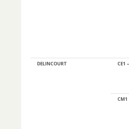
D
ELINCOURT
CE1 
CM1 